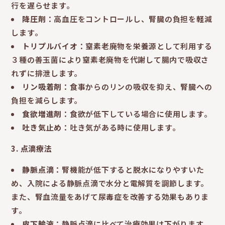
行を遅らせます。
降圧剤
：高血圧をコントロールし、腎臓の負担を軽減
します。
トリプルバイオ
：窒素老廃物を栄養源として利用する
３種の善玉菌により窒素老廃物を代謝して腸内で吸収さ
れずに排泄します。
リン吸着剤
：食事からのリンの吸収を抑え、腎臓への
負担を減らします。
食欲増進剤
：食欲が低下している場合に使用します。
吐き気止め
：吐き気がある時に使用します。
3.
点滴療法
静脈点滴
：腎機能が低下すると脱水になりやすいた
め、入院による静脈点滴で水分と電解質を調節します。
また、腎血流量をあげて尿毒症を改善する効果もありま
す。
皮下輸液
：静脈点滴に比べて治療効果は下がります