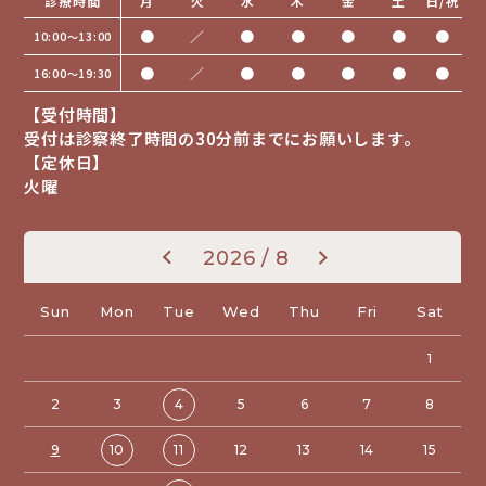
診療時間
月
火
水
木
金
土
日/祝
●
／
●
●
●
●
●
10:00〜13:00
●
／
●
●
●
●
●
16:00〜19:30
【受付時間】
受付は診察終了時間の30分前までにお願いします。
【定休日】
火曜
«
»
2026 / 8
Sun
Mon
Tue
Wed
Thu
Fri
Sat
1
2
3
4
5
6
7
8
9
10
11
12
13
14
15