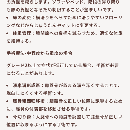
の負担を減らします。ソファやベッド、階段の昇り降り
も膝の負担となるため制限することが望ましいです。
床の変更
：横滑りをへらすために滑りやすいフローリ
ングなどからじゅうたんやマットに変更する。
体重管理
：膝関節への負担を減らすため、適切な体重
を維持する。
手術療法-中程度から重度の場合
グレード2以上で症状が進行している場合、手術が必要
になることがあります。
滑車溝形成術
：膝蓋骨が収まる溝を深くすることで、
脱臼しにくくする手術です。
脛骨粗面転移術
：膝蓋骨を正しい位置に誘導するため
に、脛骨の付着部を移動させる手術です。
骨切り術
：大腿骨への角度を調整して膝蓋骨が正しい
位置に収まるようにする手術です。