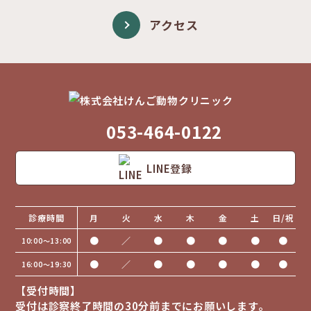
アクセス
053-464-0122
LINE登録
診療時間
月
火
水
木
金
土
日/祝
●
／
●
●
●
●
●
10:00〜13:00
●
／
●
●
●
●
●
16:00〜19:30
【受付時間】
受付は診察終了時間の30分前までにお願いします。