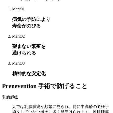
Merit01
病気の予防により
寿命がのびる
Merit02
望まない繁殖
を
避けられる
Merit03
精神的な
安定化
Prenevention
手術で防げること
乳腺腫瘍
犬では乳腺腫瘍が頻繁に見られ、特に中高齢の避妊手
術をしていない雌犬に多く見受けられます。乳腺腫瘍