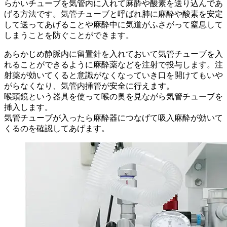
らかいチューブを気管内に入れて麻酔や酸素を送り込んであ
げる方法です。気管チューブと呼ばれ肺に麻酔や酸素を安定
して送ってあげることや麻酔中に気道がふさがって窒息して
しまうことを防ぐことができます。
あらかじめ静脈内に留置針を入れておいて気管チューブを入
れることができるように麻酔薬などを注射で投与します。注
射薬が効いてくると意識がなくなっていき口を開けてもいや
がらなくなり、気管内挿管が安全に行えます。
喉頭鏡という器具を使って喉の奥を見ながら気管チューブを
挿入します。
気管チューブが入ったら麻酔器につなげて吸入麻酔が効いて
くるのを確認してあげます。