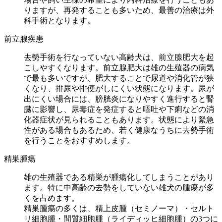
りますが、再発することも多いため、最善の治療は外
科手術となります。
前立腺疾患
去勢手術を行なっていない高齢犬は、前立腺肥大を起
こしやすくなります。前立腺肥大は雄の生殖器の病気
で最も多いですが、肥大することで尿道や消化管が狭
くなり、排尿や排便がしにくい状態になります。尿が
出にくい場合には、膀胱炎になりやすく進行すると腎
臓に影響し、尿毒症を発症すると嘔吐や下痢などの消
化器症状が見られることもあります。状態により緊急
性がある場合もあるため、若く健康なうちに去勢手術
を行うことをおすすめします。
精巣腫瘍
雄の生殖器である精巣が腫瘍化してしまうことがあり
ます。特に中高齢の去勢をしていない雄犬の腫瘍が多
くを占めます。
精巣腫瘍の多くは、精上皮腫（セミノーマ）・セルト
リ細胞腫・間質細胞腫（ライディッヒ細胞腫）の3つに