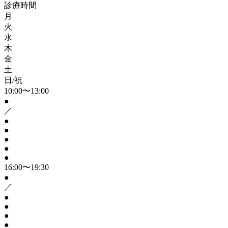
診療時間
月
火
水
木
金
土
日/祝
10:00〜13:00
●
／
●
●
●
●
●
16:00〜19:30
●
／
●
●
●
●