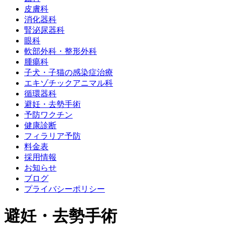
皮膚科
消化器科
腎泌尿器科
眼科
軟部外科・整形外科
腫瘍科
子犬・子猫の感染症治療
エキゾチックアニマル科
循環器科
避妊・去勢手術
予防ワクチン
健康診断
フィラリア予防
料金表
採用情報
お知らせ
ブログ
プライバシーポリシー
避妊・去勢手術