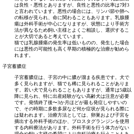
は良性・悪性とありますが、良性と悪性の比率は7対3
と言われています。悪性の場合には、リンパ節や肺へ
の転移が見られ、命に関わることもあります。乳腺腫
瘍は外科手術が中心になりますが、状態により手術方
法が異なるため飼い主様とよくご相談し、選択するこ
とが大切であると考えています。
猫では乳腺腫瘍の発生率は低いものの、発生した場合
には悪性の可能性も高く早期の積極的な治療が勧めら
れます。
子宮蓄膿症
子宮蓄膿症は、子宮の中に膿が溜まる疾患です。犬で
多く見られますが、猫でも稀に見られることがありま
す。若い犬で見られることもありますが、通常は5歳以
降に見られ、特に出産経験がない高齢犬は注意が必要
です。発情終了後〜3か月ほどが最も発症しやすいの
で、その時期に多飲多尿など何か症状が見られる際に
は疑われます。治療方法としては、卵巣および子宮を
摘出する外科手術のほか、プロスタグランジンを使用
する内科療法があります。外科手術を行う体力がない
場合や飼い主様の希望により内科治療を行うこともあ