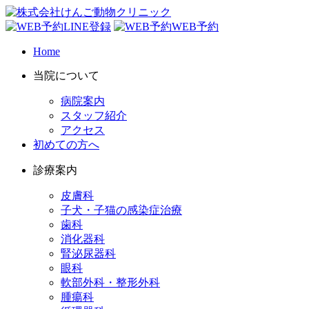
LINE登録
WEB予約
Home
当院について
病院案内
スタッフ紹介
アクセス
初めての方へ
診療案内
皮膚科
子犬・子猫の感染症治療
歯科
消化器科
腎泌尿器科
眼科
軟部外科・整形外科
腫瘍科