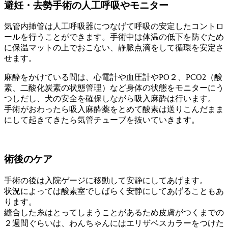
避妊・去勢手術の人工呼吸やモニター
気管内挿管は人工呼吸器につなげて呼吸の安定したコントロ
ールを行うことができます。手術中は体温の低下を防ぐため
に保温マットの上でおこない、静脈点滴をして循環を安定さ
せます。
麻酔をかけている間は、心電計や血圧計やPO２、PCO2（酸
素、二酸化炭素の状態管理）など身体の状態をモニターにう
つしだし、犬の安全を確保しながら吸入麻酔は行います。
手術がおわったら吸入麻酔薬をとめて酸素は送りこんだまま
にして起きてきたら気管チューブを抜いていきます。
術後のケア
手術の後は入院ゲージに移動して安静にしてあげます。
状況によっては酸素室でしばらく安静にしてあげることもあ
ります。
縫合した糸はとってしまうことがあるため皮膚がつくまでの
２週間ぐらいは、わんちゃんにはエリザベスカラーをつけた