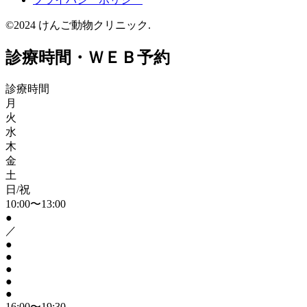
©2024 けんご動物クリニック.
診療時間・ＷＥＢ予約
診療時間
月
火
水
木
金
土
日/祝
10:00〜13:00
●
／
●
●
●
●
●
16:00〜19:30