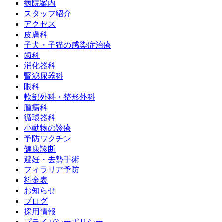
病院案内
スタッフ紹介
アクセス
皮膚科
子犬・子猫の感染症治療
歯科
消化器科
腎泌尿器科
眼科
軟部外科・整形外科
腫瘍科
循環器科
小動物の診療
予防ワクチン
健康診断
避妊・去勢手術
フィラリア予防
料金表
お知らせ
ブログ
採用情報
プライバシーポリシー