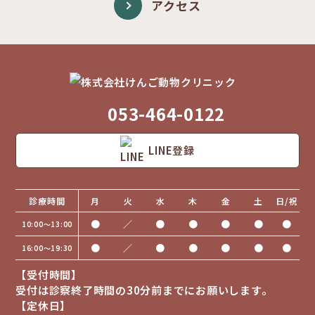
アクセス
053-464-0122
LINE登録
診療時間
月
火
水
木
金
土
日/祝
●
／
●
●
●
●
●
10:00〜13:00
●
／
●
●
●
●
●
16:00〜19:30
【受付時間】
受付は診察終了時間の30分前までにお願いします。
【定休日】