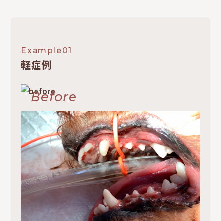
Example01
軽症例
Before